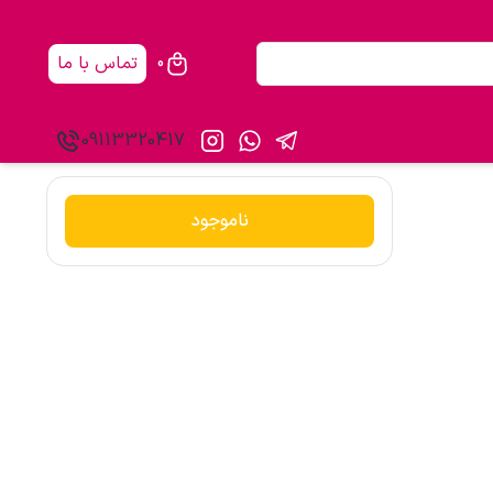
تماس با ما
0
09113320417
ناموجود