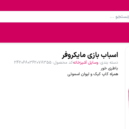
اسباب بازی مایکروفر
دسته بندی
:
وسایل آشپزخانه
کد محصول
:
2420680362078355
باطری خور
همراه کاپ کیک و لیوان اسموتی